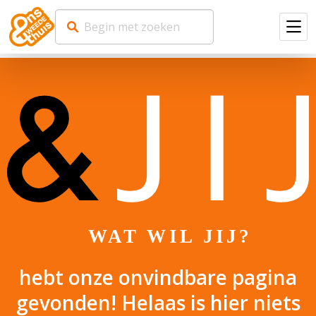
Men
WAT WIL JIJ?
hebt onze onvindbare pagina
gevonden! Helaas is hier niets