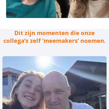
Dit zijn momenten die onze
collega’s zelf ‘meemakers’ noemen.
Lees
meer
over
Geen
standaard
bijbaan