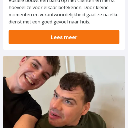
Rosalie bouwt een band op met cliënten en merkt
hoeveel ze voor elkaar betekenen. Door kleine
momenten en verantwoordelijkheid gaat ze na elke
dienst met een goed gevoel naar huis.
Lees meer
Lees
meer
over
Een
bijbaan
die
écht
betekenis
heeft