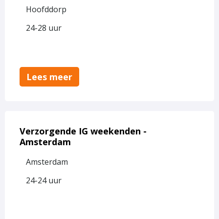
Hoofddorp
kennis
met
24-28 uur
Ons
Tweede
Thuis
-
Lees meer
vrijdag
25
september
Lees
meer
Verzorgende IG weekenden -
over
Amsterdam
Verzorgende
Amsterdam
IG
weekenden
24-24 uur
-
Amsterdam