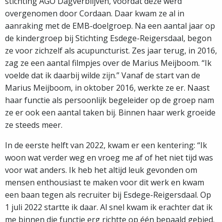
stichting AGO Dagverblijven, voordat deze werd
overgenomen door Cordaan. Daar kwam ze al in
aanraking met de EMB-doelgroep. Na een aantal jaar op
de kindergroep bij Stichting Esdege-Reigersdaal, begon
ze voor zichzelf als acupuncturist. Zes jaar terug, in 2016,
zag ze een aantal filmpjes over de Marius Meijboom. “Ik
voelde dat ik daarbij wilde zijn.” Vanaf de start van de
Marius Meijboom, in oktober 2016, werkte ze er. Naast
haar functie als persoonlijk begeleider op de groep nam
ze er ook een aantal taken bij. Binnen haar werk groeide
ze steeds meer.
In de eerste helft van 2022, kwam er een kentering: “Ik
woon wat verder weg en vroeg me af of het niet tijd was
voor wat anders. Ik heb het altijd leuk gevonden om
mensen enthousiast te maken voor dit werk en kwam
een baan tegen als recruiter bij Esdege-Reigersdaal. Op
1 juli 2022 startte ik daar. Al snel kwam ik erachter dat ik
me binnen die functie erg richtte op één bepaald gebied.