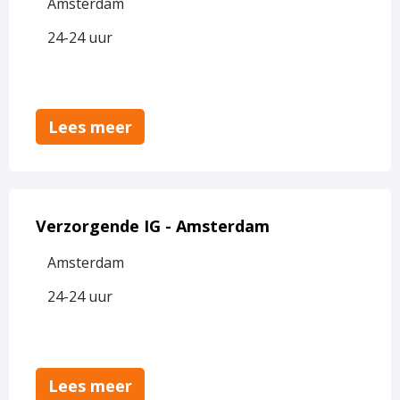
Amsterdam
IG
weekenden
24-24 uur
-
Amsterdam
Lees meer
Lees
meer
Verzorgende IG - Amsterdam
over
Amsterdam
Verzorgende
IG
24-24 uur
-
Amsterdam
Lees meer