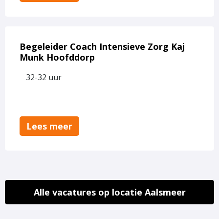
Lees
meer
Begeleider Coach Intensieve Zorg Kaj
over
Munk Hoofddorp
Begeleider
32-32 uur
Coach
Intensieve
Zorg
Kaj
Munk
Lees meer
Hoofddorp
Alle vacatures op locatie Aalsmeer