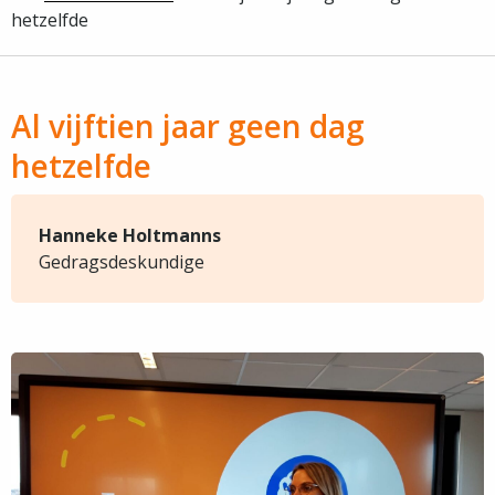
hetzelfde
Al vijftien jaar geen dag
hetzelfde
Hanneke Holtmanns
Gedragsdeskundige