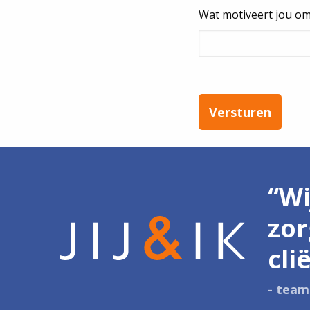
Wat motiveert jou om
“Wi
zor
cli
- tea