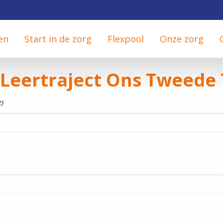
en
Start in de zorg
Flexpool
Onze zorg
Leertraject Ons Tweede 
t)