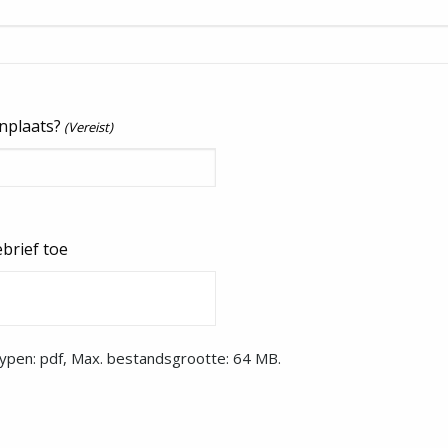
nplaats?
(Vereist)
ebrief toe
pen: pdf, Max. bestandsgrootte: 64 MB.