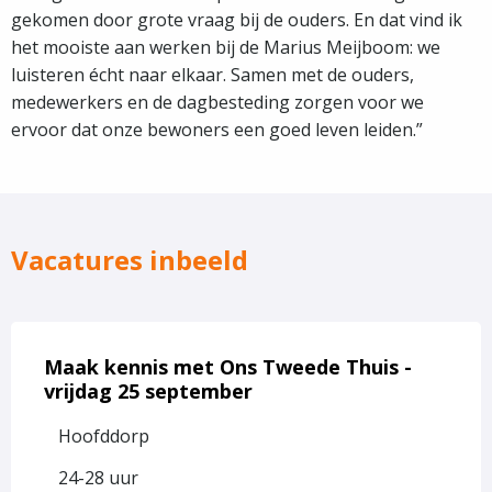
gekomen door grote vraag bij de ouders. En dat vind ik
het mooiste aan werken bij de Marius Meijboom: we
luisteren écht naar elkaar. Samen met de ouders,
medewerkers en de dagbesteding zorgen voor we
ervoor dat onze bewoners een goed leven leiden.”
Vacatures inbeeld
Lees
meer
Maak kennis met Ons Tweede Thuis -
over
vrijdag 25 september
Maak
Hoofddorp
kennis
met
24-28 uur