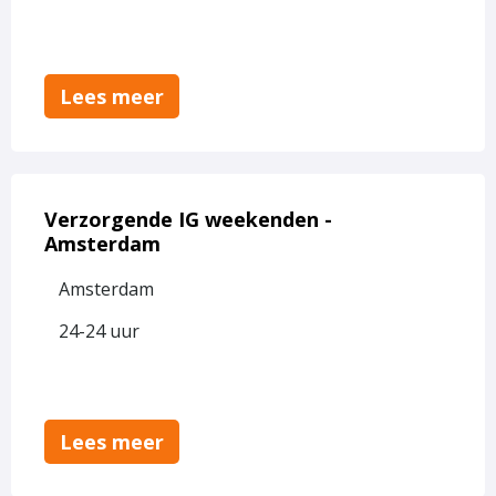
Ons
Tweede
Thuis
-
Lees meer
vrijdag
25
september
Lees
meer
Verzorgende IG weekenden -
over
Amsterdam
Verzorgende
Amsterdam
IG
weekenden
24-24 uur
-
Amsterdam
Lees meer