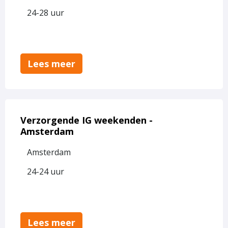
met
24-28 uur
Ons
Tweede
Thuis
-
Lees meer
vrijdag
25
september
Lees
meer
Verzorgende IG weekenden -
over
Amsterdam
Verzorgende
Amsterdam
IG
weekenden
24-24 uur
-
Amsterdam
Lees meer