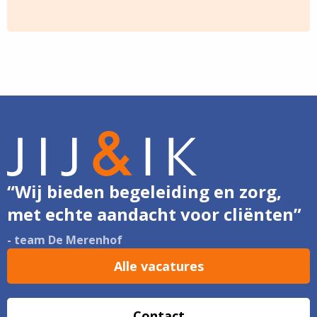
Delen
Delen
Delen
Delen
Delen
via
via
via
via
via
Facebook
Twitter
LinkedIn
Email
Whatsapp
“Wij bieden begeleiding en zorg,
met echte aandacht voor cliënten”
- team De Merenhof
Alle vacatures
Contact