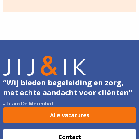
Delen
Delen
Delen
Delen
Delen
via
via
via
via
via
Facebook
Twitter
LinkedIn
Email
Whatsapp
“Wij bieden begeleiding en zorg,
met echte aandacht voor cliënten”
- team De Merenhof
Alle vacatures
Contact