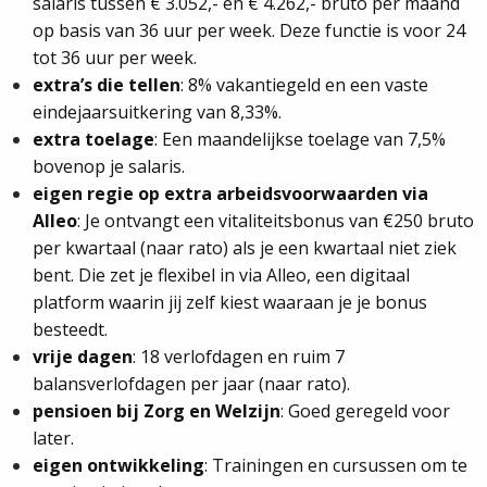
salaris tussen € 3.052,- en € 4.262,- bruto per maand
op basis van 36 uur per week. Deze functie is voor 24
tot 36 uur per week.
extra’s die tellen
: 8% vakantiegeld en een vaste
eindejaarsuitkering van 8,33%.
extra toelage
: Een maandelijkse toelage van 7,5%
bovenop je salaris.
eigen regie op extra arbeidsvoorwaarden via
Alleo
: Je ontvangt een vitaliteitsbonus van €250 bruto
per kwartaal (naar rato) als je een kwartaal niet ziek
bent. Die zet je flexibel in via Alleo, een digitaal
platform waarin jij zelf kiest waaraan je je bonus
besteedt.
vrije dagen
: 18 verlofdagen en ruim 7
balansverlofdagen per jaar (naar rato).
pensioen bij Zorg en Welzijn
: Goed geregeld voor
later.
eigen ontwikkeling
: Trainingen en cursussen om te