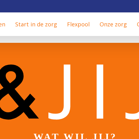
en
Start in de zorg
Flexpool
Onze zorg
WAT WIL JIJ?