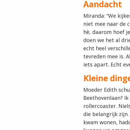
Aandacht
Miranda: “We kijke
niet mee naar de c
hè, daarom hoef j
doen we het al dri
echt heel verschil
tevreden mee is. 
iets apart. Echt e
Kleine ding
Moeder Edith schui
Beethovenlaan? Ik 
rollercoaster. Niel
die belangrijk zijn
kwam wonen, hadde