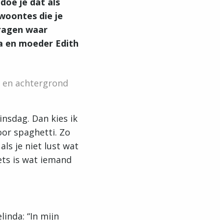
doe je dat als
woontes die je
vragen waar
a en moeder Edith
t en achtergrond
insdag. Dan kies ik
oor spaghetti. Zo
ls je niet lust wat
ets is wat iemand
inda: “In mijn