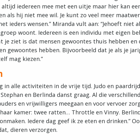
altijd iedereen mee met een uitje maar hier kan ee
en als hij niet mee wil. Je kunt zo veel meer maatwe
t ieders wensen.” Miranda vult aan: “Jehoeft niet a
s groep woont. Iedereen is een individu met eigen b
 je ziet is dat mensen gewoontes thuis hebben en d
n gewoontes hebben. Bijvoorbeeld dat je als je jari
zelf mag kiezen.”
n
g in alle activiteiten in de vrije tijd. Judo en paardri
ephan en Berlinda danst graag. Al die verschillende
uders en vrijwilligers meegaan en voor vervoer zorg
 haar kamer: twee ratten… Throttle en Vinny. Berlind
onmaken. Iedere dag geef ik ze eten en drinken.” O
dat, dieren verzorgen.