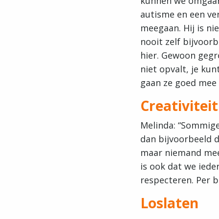
kunnen we omgaan m
autisme en een ver
meegaan. Hij is nie
nooit zelf bijvoor
hier. Gewoon gegro
niet opvalt, je ku
gaan ze goed mee
Creativiteit
Melinda: “Sommige
dan bijvoorbeeld 
maar niemand meer 
is ook dat we iede
respecteren. Per 
Loslaten