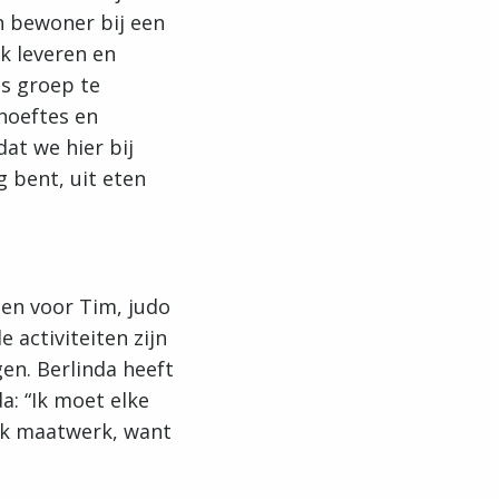
n bewoner bij een
rk leveren en
ls groep te
ehoeftes en
at we hier bij
g bent, uit eten
jden voor Tim, judo
 activiteiten zijn
en. Berlinda heeft
a: “Ik moet elke
ok maatwerk, want