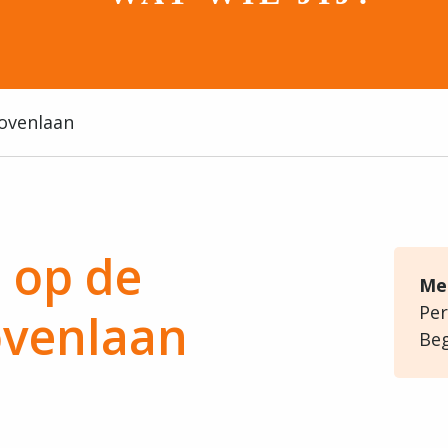
ovenlaan
 op de
Me
Per
ovenlaan
Beg