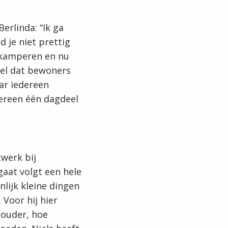
erlinda: “Ik ga
d je niet prettig
r kamperen en nu
Stel dat bewoners
ar iedereen
dereen één dagdeel
twerk bij
gaat volgt een hele
nlijk kleine dingen
 Voor hij hier
 ouder, hoe