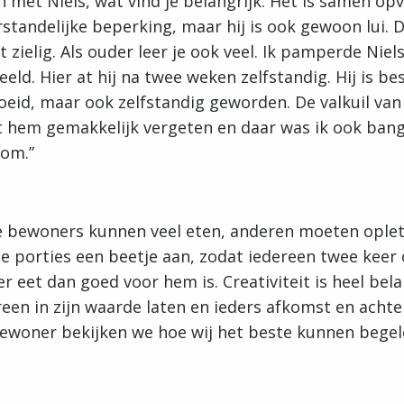
et Niels, wat vind je belangrijk. Het is samen opv
standelijke beperking, maar hij is ook gewoon lui. D
t zielig. Als ouder leer je ook veel. Ik pamperde Niels
beeld. Hier at hij na twee weken zelfstandig. Hij is 
eid, maar ook zelfstandig geworden. De valkuil van m
nt hem gemakkelijk vergeten en daar was ik ook ban
 om.”
 bewoners kunnen veel eten, anderen moeten ople
de porties een beetje aan, zodat iedereen twee kee
eet dan goed voor hem is. Creativiteit is heel belan
reen in zijn waarde laten en ieders afkomst en acht
bewoner bekijken we hoe wij het beste kunnen begel