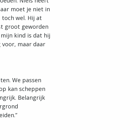
oeden. Niels heeft
aar moet je niet in
 toch wel. Hij at
best groot geworden
ijn kind is dat hij
g voor, maar daar
tten. We passen
r op kan scheppen
grijk. Belangrijk
ergrond
eiden.”