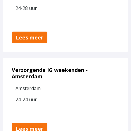
met
24-28 uur
Ons
Tweede
Thuis
-
Lees meer
vrijdag
25
september
Lees
meer
Verzorgende IG weekenden -
over
Amsterdam
Verzorgende
Amsterdam
IG
weekenden
24-24 uur
-
Amsterdam
Lees meer